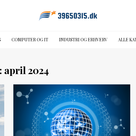
G
COMPUTER OG IT
INDUSTRI OG ERHVERV
ALLE KA
:
april 2024