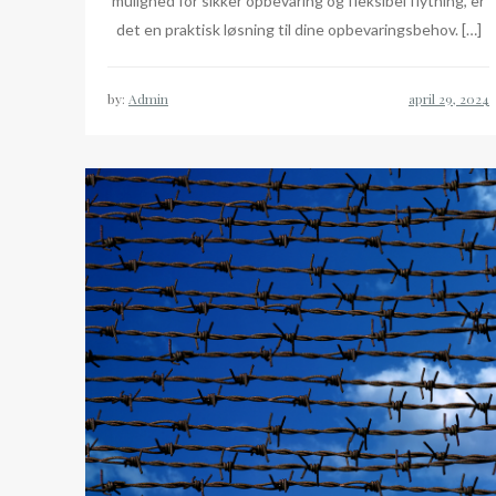
mulighed for sikker opbevaring og fleksibel flytning, er
det en praktisk løsning til dine opbevaringsbehov. […]
by:
Admin