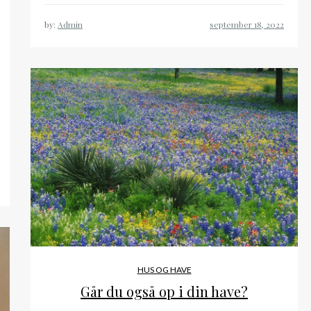
by:
Admin
HUS OG HAVE
Går du også op i din have?