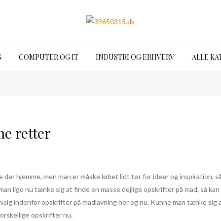
G
COMPUTER OG IT
INDUSTRI OG ERHVERV
ALLE KA
e retter
 der hjemme, men man er måske løbet lidt tør for ideer og inspiration, s
an lige nu tænke sig at finde en masse dejlige opskrifter på mad, så kan 
udvalg indenfor opskrifter på madlavning her og nu. Kunne man tænke sig 
orskellige opskrifter nu.