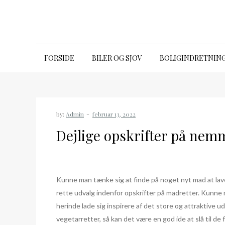
Skip
to
content
39650315.dk
FORSIDE
BILER OG SJOV
BOLIGINDRETNIN
by:
Admin
Dejlige opskrifter på nemm
Kunne man tænke sig at finde på noget nyt mad at lave
rette udvalg indenfor opskrifter på madretter. Kunne m
herinde lade sig inspirere af det store og attraktive 
vegetarretter, så kan det være en god ide at slå til de f