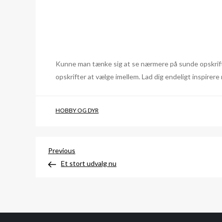
Kunne man tænke sig at se nærmere på sunde opskrifte
opskrifter at vælge imellem. Lad dig endeligt inspirere
HOBBY OG DYR
Indlægsnavigation
Previous
Previous
Post
Et stort udvalg nu