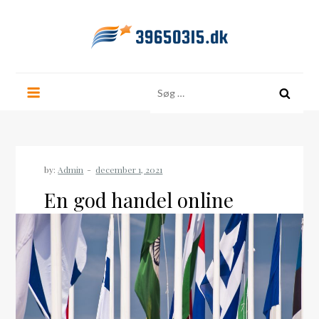
Skip
to
content
39650315.dk
Søg
efter:
by:
Admin
En god handel online