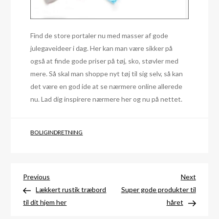
Find de store portaler nu med masser af gode
julegaveideer i dag. Her kan man være sikker på
også at finde gode priser på tøj, sko, støvler med
mere. Så skal man shoppe nyt tøj til sig selv, så kan
det være en god ide at se nærmere online allerede
nu. Lad dig inspirere nærmere her og nu på nettet.
BOLIGINDRETNING
Indlægsnavigation
Previous
Next
Previous
Next
Post
Post
Lækkert rustik træbord
Super gode produkter til
til dit hjem her
håret