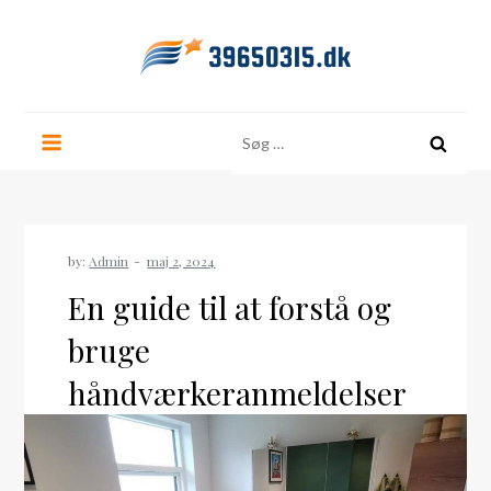
Skip
to
content
39650315.dk
Søg
efter:
by:
Admin
En guide til at forstå og
bruge
håndværkeranmeldelser