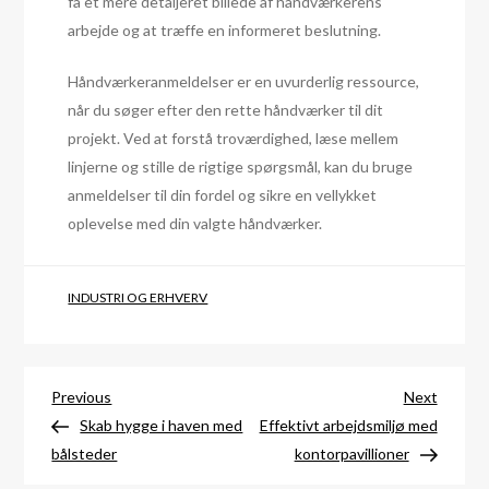
få et mere detaljeret billede af håndværkerens
arbejde og at træffe en informeret beslutning.
Håndværkeranmeldelser er en uvurderlig ressource,
når du søger efter den rette håndværker til dit
projekt. Ved at forstå troværdighed, læse mellem
linjerne og stille de rigtige spørgsmål, kan du bruge
anmeldelser til din fordel og sikre en vellykket
oplevelse med din valgte håndværker.
INDUSTRI OG ERHVERV
Indlægsnavigation
Previous
Next
Previous
Next
Post
Post
Skab hygge i haven med
Effektivt arbejdsmiljø med
bålsteder
kontorpavillioner