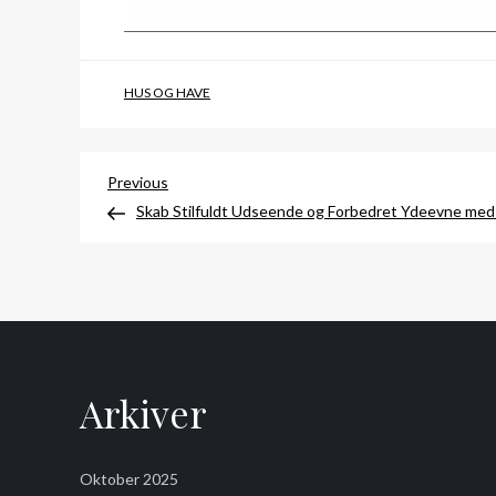
HUS OG HAVE
Indlægsnavigation
Previous
Previous
Post
Skab Stilfuldt Udseende og Forbedret Ydeevne med
Arkiver
Oktober 2025