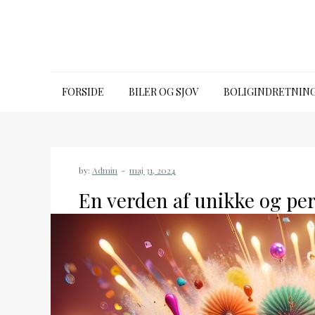
Skip
to
content
39650315.dk
FORSIDE
BILER OG SJOV
BOLIGINDRETNIN
by:
Admin
En verden af unikke og pe