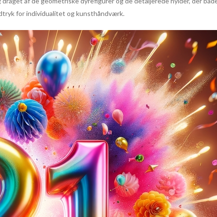
 draget af de geometriske dyrefigurer og de detaljerede hylder, der både
dtryk for individualitet og kunsthåndværk.