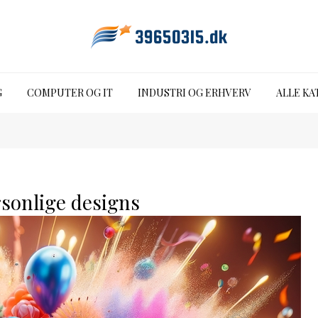
G
COMPUTER OG IT
INDUSTRI OG ERHVERV
ALLE KA
rsonlige designs