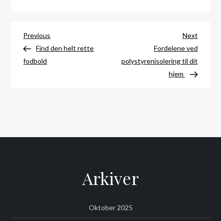
Indlægsnavigation
Previous
Next
Previous
Next
Post
Post
Find den helt rette
Fordelene ved
fodbold
polystyrenisolering til dit
hjem
Arkiver
Oktober 2025