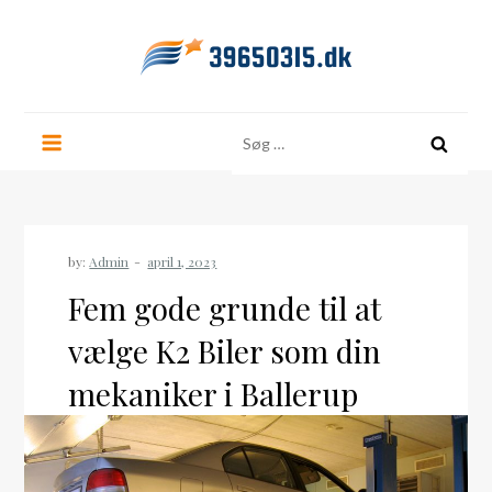
Skip
to
content
39650315.dk
Søg
efter:
by:
Admin
Fem gode grunde til at
vælge K2 Biler som din
mekaniker i Ballerup