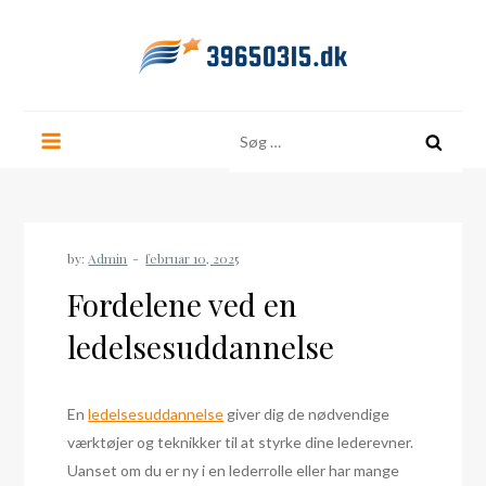
Skip
to
content
39650315.dk
Søg
efter:
by:
Admin
Fordelene ved en
ledelsesuddannelse
En
ledelsesuddannelse
giver dig de nødvendige
værktøjer og teknikker til at styrke dine lederevner.
Uanset om du er ny i en lederrolle eller har mange