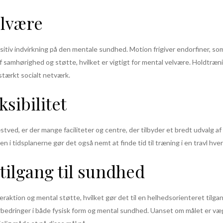
elvære
sitiv indvirkning på den mentale sundhed. Motion frigiver endorfiner, 
af samhørighed og støtte, hvilket er vigtigt for mental velvære. Holdtr
stærkt socialt netværk.
sibilitet
ved, er der mange faciliteter og centre, der tilbyder et bredt udvalg a
eten i tidsplanerne gør det også nemt at finde tid til træning i en travl hve
tilgang til sundhed
eraktion og mental støtte, hvilket gør det til en helhedsorienteret tilgan
edringer i både fysisk form og mental sundhed. Uanset om målet er væg