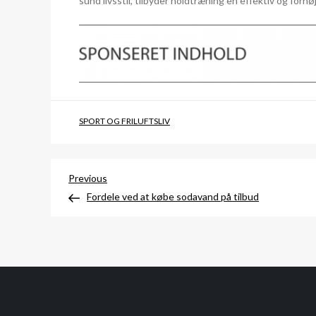
sund livsstil, tilbyder holdtræning en effektiv og fornø
SPORT OG FRILUFTSLIV
Indlægsnavigation
Previous
Previous
Post
Fordele ved at købe sodavand på tilbud