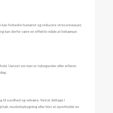
som kan forbedre humøret og reducere stressniveauet.
æning kan derfor være en effektiv måde at bekæmpe
f hold. Uanset om man er nybegynder eller erfaren
rdag.
g til sundhed og velvære. Ved at deltage i
ttab, muskelopbygning eller blot at opretholde en