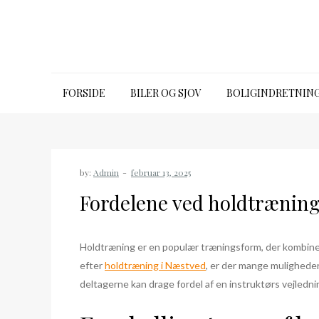
Skip
to
content
39650315.dk
FORSIDE
BILER OG SJOV
BOLIGINDRETNIN
by:
Admin
Fordelene ved holdtræning
Holdtræning er en populær træningsform, der kombinerer
efter
holdtræning i Næstved
, er der mange muligheder
deltagerne kan drage fordel af en instruktørs vejledni