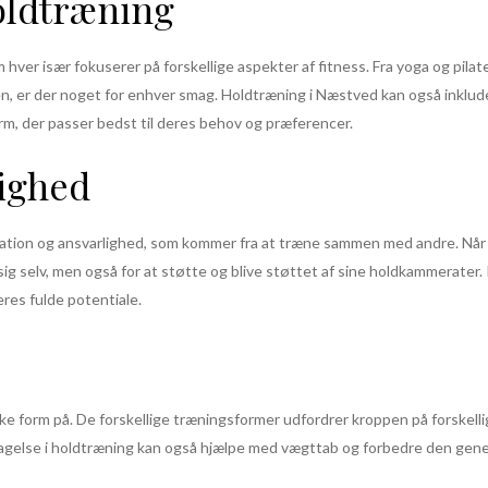
holdtræning
ver især fokuserer på forskellige aspekter af fitness. Fra yoga og pilates,
en, er der noget for enhver smag. Holdtræning i Næstved kan også inklude
rm, der passer bedst til deres behov og præferencer.
lighed
ation og ansvarlighed, som kommer fra at træne sammen med andre. Når ma
g selv, men også for at støtte og blive støttet af sine holdkammerater. In
eres fulde potentiale.
e form på. De forskellige træningsformer udfordrer kroppen på forskellig
tagelse i holdtræning kan også hjælpe med vægttab og forbedre den gene