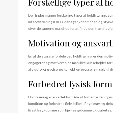
Forskellige typer af 
Der findes mange forskellige typer af holdtræning, som h
intervaltræning (HIIT), der øger konditionen og styrk
giver deltagerne mulighed for at finde den træningsfo
Motivation og ansvar
En af de største fordele ved holdtræning er den motiv
engageret og motiveret, da man ikke kun arbejder for si
alle udfører øvelserne korrekt og presser sig selv til d
Forbedret fysisk form
Holdtræning er en effektiv måde at forbedre den fysisk
kondition og forbedret fleksibilitet. Regelmæssig del
livsstilssygdomme som hjertesygdomme og diabetes.