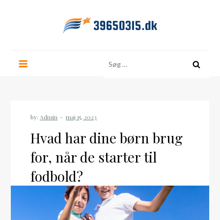
Skip
to
content
39650315.dk
Søg
efter:
by:
Admin
Hvad har dine børn brug
for, når de starter til
fodbold?