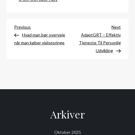
Indlægsnavigation
Previous
Next
Previous
Next
Post
Post
Hvad man bør overveje
AdaptGRT – Effektiv
når man køber vielsesringe
Tjeneste Til Personlig
Udvikling
Arkiver
Oktober 2025