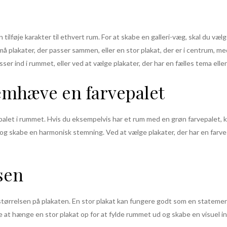
 tilføje karakter til ethvert rum. For at skabe en galleri-væg, skal du v
 plakater, der passer sammen, eller en stor plakat, der er i centrum, 
sser ind i rummet, eller ved at vælge plakater, der har en fælles tema eller
fremhæve en farvepalet
let i rummet. Hvis du eksempelvis har et rum med en grøn farvepalet, k
 skabe en harmonisk stemning. Ved at vælge plakater, der har en farve
sen
e størrelsen på plakaten. En stor plakat kan fungere godt som en stateme
je at hænge en stor plakat op for at fylde rummet ud og skabe en visuel i