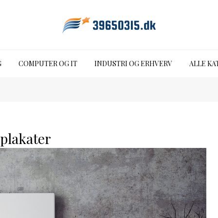
G
COMPUTER OG IT
INDUSTRI OG ERHVERV
ALLE KA
 plakater