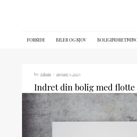
Skip
to
content
39650315.dk
FORSIDE
BILER OG SJOV
BOLIGINDRETNIN
by:
Admin
Indret din bolig med flotte