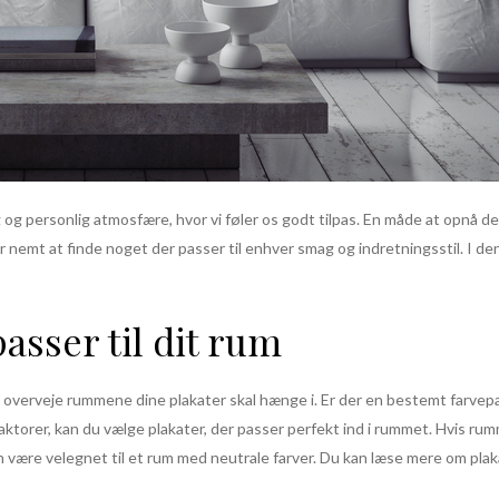
 og personlig atmosfære, hvor vi føler os godt tilpas. En måde at opnå d
er nemt at finde noget der passer til enhver smag og indretningsstil. I denn
asser til dit rum
 at overveje rummene dine plakater skal hænge i. Er der en bestemt farvep
faktorer, kan du vælge plakater, der passer perfekt ind i rummet. Hvis rum
an være velegnet til et rum med neutrale farver. Du kan læse mere om pla