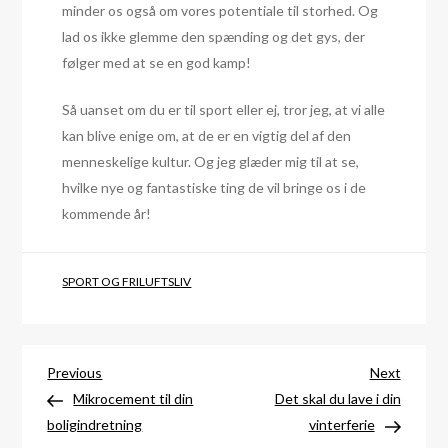
minder os også om vores potentiale til storhed. Og
lad os ikke glemme den spænding og det gys, der
følger med at se en god kamp!
Så uanset om du er til sport eller ej, tror jeg, at vi alle
kan blive enige om, at de er en vigtig del af den
menneskelige kultur. Og jeg glæder mig til at se,
hvilke nye og fantastiske ting de vil bringe os i de
kommende år!
SPORT OG FRILUFTSLIV
Indlægsnavigation
Previous
Next
Previous
Next
Post
Post
Mikrocement til din
Det skal du lave i din
boligindretning
vinterferie