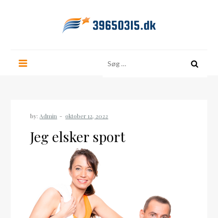
Skip
to
content
39650315.dk
Søg
efter:
by:
Admin
Jeg elsker sport