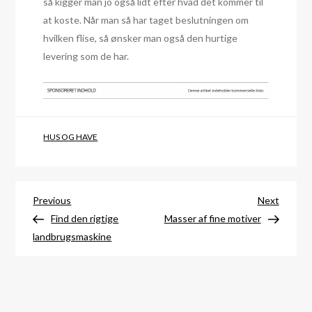
så kigger man jo også lidt efter hvad det kommer til
at koste. Når man så har taget beslutningen om
hvilken flise, så ønsker man også den hurtige
levering som de har.
HUS OG HAVE
Indlægsnavigation
Previous
Next
Previous
Next
Post
Post
Find den rigtige
Masser af fine motiver
landbrugsmaskine