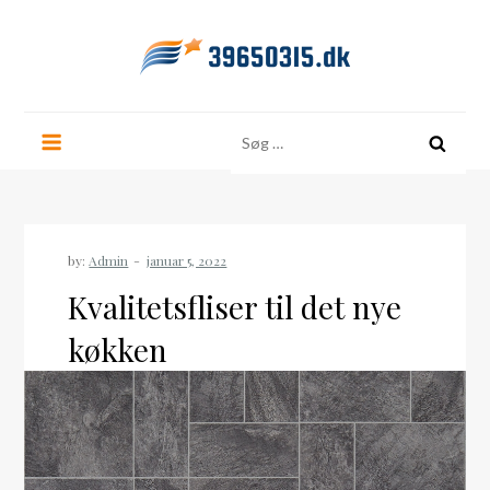
Skip
to
content
39650315.dk
Søg
efter:
by:
Admin
Kvalitetsfliser til det nye
køkken