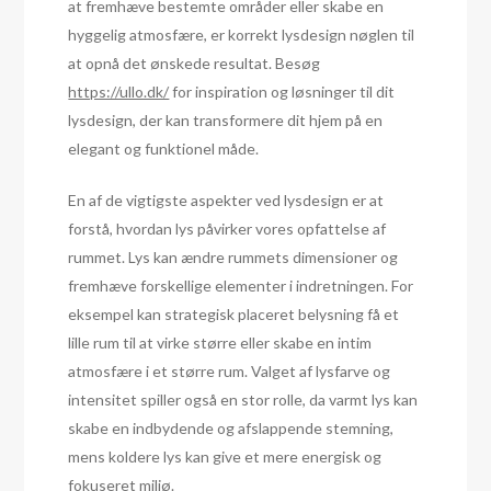
at fremhæve bestemte områder eller skabe en
hyggelig atmosfære, er korrekt lysdesign nøglen til
at opnå det ønskede resultat. Besøg
https://ullo.dk/
for inspiration og løsninger til dit
lysdesign, der kan transformere dit hjem på en
elegant og funktionel måde.
En af de vigtigste aspekter ved lysdesign er at
forstå, hvordan lys påvirker vores opfattelse af
rummet. Lys kan ændre rummets dimensioner og
fremhæve forskellige elementer i indretningen. For
eksempel kan strategisk placeret belysning få et
lille rum til at virke større eller skabe en intim
atmosfære i et større rum. Valget af lysfarve og
intensitet spiller også en stor rolle, da varmt lys kan
skabe en indbydende og afslappende stemning,
mens koldere lys kan give et mere energisk og
fokuseret miljø.