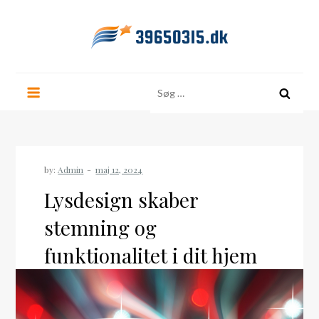
Skip
to
content
39650315.dk
Søg
efter:
by:
Admin
Lysdesign skaber
stemning og
funktionalitet i dit hjem