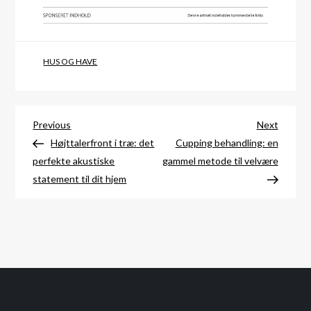
HUS OG HAVE
Indlægsnavigation
Previous
Next
Previous
Next
Post
Post
Højttalerfront i træ: det
Cupping behandling: en
perfekte akustiske
gammel metode til velvære
statement til dit hjem