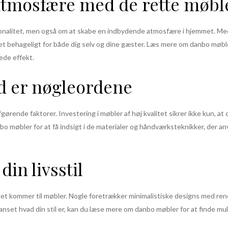
atmosfære med de rette møbl
onalitet, men også om at skabe en indbydende atmosfære i hjemmet. Med d
det behageligt for både dig selv og dine gæster. Læs mere om danbo møbler
ede effekt.
ed er nøgleordene
fgørende faktorer. Investering i møbler af høj kvalitet sikrer ikke kun, a
o møbler for at få indsigt i de materialer og håndværksteknikker, der an
din livsstil
t kommer til møbler. Nogle foretrækker minimalistiske designs med rene
anset hvad din stil er, kan du læse mere om danbo møbler for at finde mulig