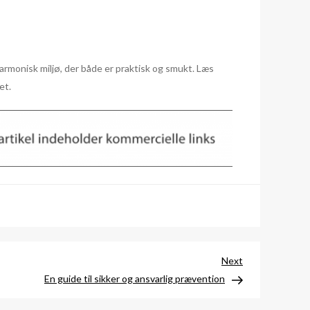
harmonisk miljø, der både er praktisk og smukt. Læs
et.
Next
Next
Post
En guide til sikker og ansvarlig prævention