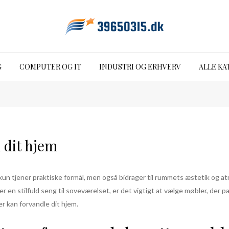
G
COMPUTER OG IT
INDUSTRI OG ERHVERV
ALLE KA
 dit hjem
e kun tjener praktiske formål, men også bidrager til rummets æstetik og 
ler en stilfuld seng til soveværelset, er det vigtigt at vælge møbler, der 
r kan forvandle dit hjem.