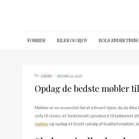
Skip
to
content
39650315.dk
FORSIDE
BILER OG SJOV
BOLIGINDRETNIN
by:
Admin
Opdag de bedste møbler til
Møbler er en essentiel del af ethvert hjem, da de ikk
sofa til stuen, et funktionelt spisebord til køkkenet el
møbler
og opdag et bredt udvalg af kvalitetsmøbler, de