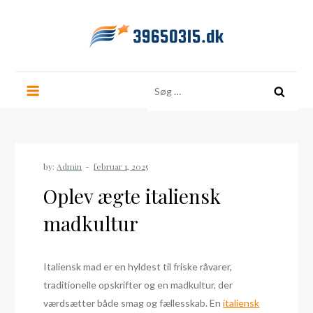
Skip
to
content
39650315.dk
Søg
efter:
by:
Admin
Oplev ægte italiensk
madkultur
Italiensk mad er en hyldest til friske råvarer,
traditionelle opskrifter og en madkultur, der
værdsætter både smag og fællesskab. En
italiensk