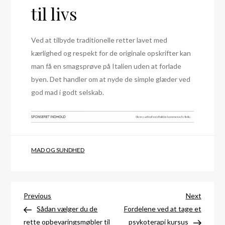
til livs
Ved at tilbyde traditionelle retter lavet med
kærlighed og respekt for de originale opskrifter kan
man få en smagsprøve på Italien uden at forlade
byen. Det handler om at nyde de simple glæder ved
god mad i godt selskab.
MAD OG SUNDHED
Indlægsnavigation
Previous
Next
Previous
Next
Post
Post
Sådan vælger du de
Fordelene ved at tage et
rette opbevaringsmøbler til
psykoterapi kursus