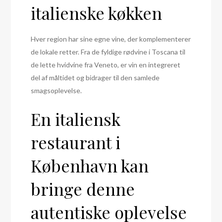
italienske køkken
Hver region har sine egne vine, der komplementerer
de lokale retter. Fra de fyldige rødvine i Toscana til
de lette hvidvine fra Veneto, er vin en integreret
del af måltidet og bidrager til den samlede
smagsoplevelse.
En italiensk
restaurant i
København kan
bringe denne
autentiske oplevelse