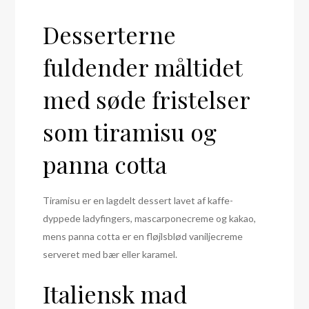
Desserterne
fuldender måltidet
med søde fristelser
som tiramisu og
panna cotta
Tiramisu er en lagdelt dessert lavet af kaffe-
dyppede ladyfingers, mascarponecreme og kakao,
mens panna cotta er en fløjlsblød vaniljecreme
serveret med bær eller karamel.
Italiensk mad