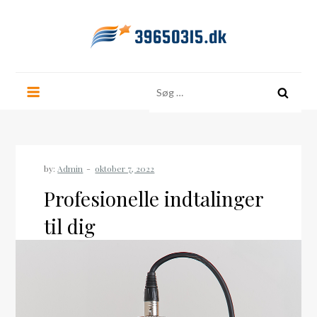
Skip
to
content
39650315.dk
Søg
efter:
by:
Admin
Profesionelle indtalinger
til dig