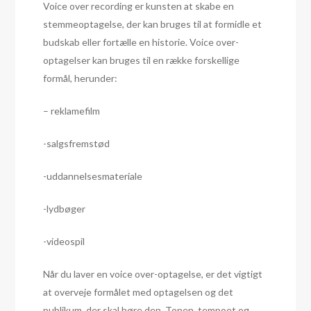
Voice over recording er kunsten at skabe en
stemmeoptagelse, der kan bruges til at formidle et
budskab eller fortælle en historie. Voice over-
optagelser kan bruges til en række forskellige
formål, herunder:
– reklamefilm
-salgsfremstød
-uddannelsesmateriale
-lydbøger
-videospil
Når du laver en voice over-optagelse, er det vigtigt
at overveje formålet med optagelsen og det
publikum, der skal høre den. Tonen, tempoet og