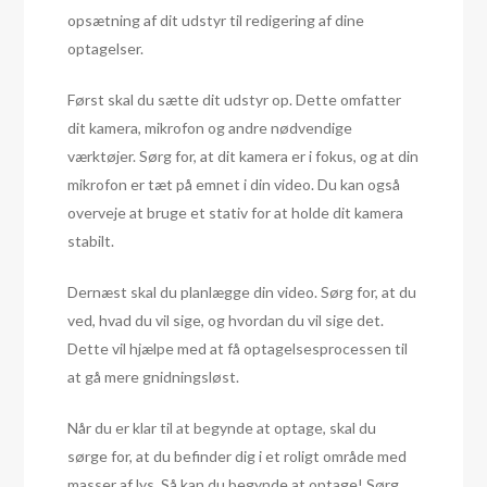
opsætning af dit udstyr til redigering af dine
optagelser.
Først skal du sætte dit udstyr op. Dette omfatter
dit kamera, mikrofon og andre nødvendige
værktøjer. Sørg for, at dit kamera er i fokus, og at din
mikrofon er tæt på emnet i din video. Du kan også
overveje at bruge et stativ for at holde dit kamera
stabilt.
Dernæst skal du planlægge din video. Sørg for, at du
ved, hvad du vil sige, og hvordan du vil sige det.
Dette vil hjælpe med at få optagelsesprocessen til
at gå mere gnidningsløst.
Når du er klar til at begynde at optage, skal du
sørge for, at du befinder dig i et roligt område med
masser af lys. Så kan du begynde at optage! Sørg