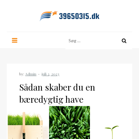
Skip
to
content
39650315.dk
Søg
efter:
by:
Admin
Sådan skaber du en
bæredygtig have