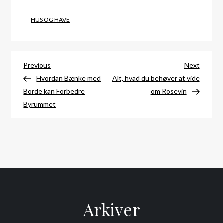
HUS OG HAVE
Indlægsnavigation
Previous
Next
Previous
Next
Post
Post
Hvordan Bænke med
Alt, hvad du behøver at vide
Borde kan Forbedre
om Rosevin
Byrummet
Arkiver