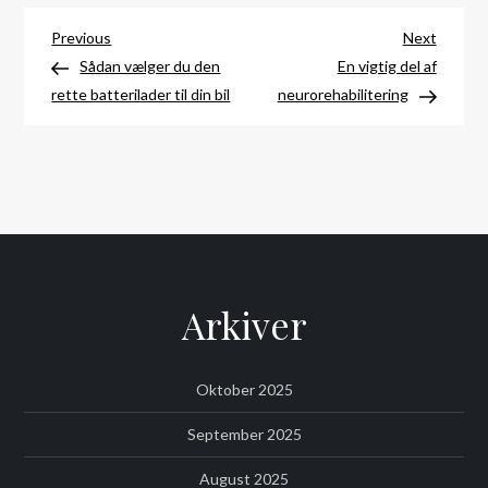
Indlægsnavigation
Previous
Next
Previous
Next
Post
Post
Sådan vælger du den
En vigtig del af
rette batterilader til din bil
neurorehabilitering
Arkiver
Oktober 2025
September 2025
August 2025