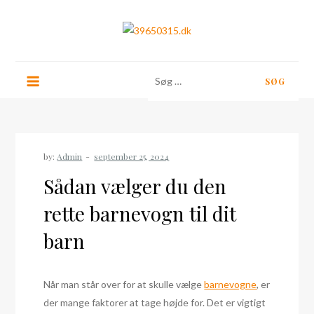
Skip
to
content
39650315.dk
Søg
efter:
by:
Admin
Sådan vælger du den
rette barnevogn til dit
barn
Når man står over for at skulle vælge
barnevogne
, er
der mange faktorer at tage højde for. Det er vigtigt