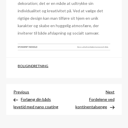
dekoration; det er en måde at udtrykke sin
individualitet og kreativitet på. Ved at vælge det
rigtige design kan man tilføre sit hjem en unik
karakter og skabe en hyggelig atmosfære, der
inviterer til både afslapning og socialt samvær.
BOLIGINDRETNING
Indlægsnavigation
Previous
Next
Previous
Next
Post
Post
Forlæng din båds
Fordelene ved
levetid med nano coating
kontinentalsenge