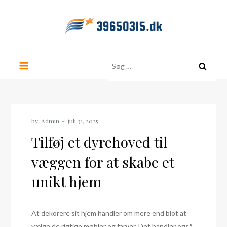
Skip
to
content
39650315.dk
Søg
efter:
by:
Admin
Tilføj et dyrehoved til
væggen for at skabe et
unikt hjem
At dekorere sit hjem handler om mere end blot at
vælge de rigtige møbler og farver. Det handler også