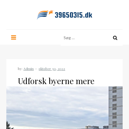
Skip
to
content
39650315.dk
Søg
efter:
by:
Admin
Udforsk byerne mere