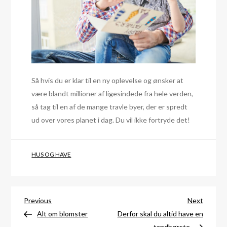
Så hvis du er klar til en ny oplevelse og ønsker at
være blandt millioner af ligesindede fra hele verden,
så tag til en af de mange travle byer, der er spredt
ud over vores planet i dag. Du vil ikke fortryde det!
HUS OG HAVE
Indlægsnavigation
Previous
Next
Previous
Next
Post
Post
Alt om blomster
Derfor skal du altid have en
tandbørste