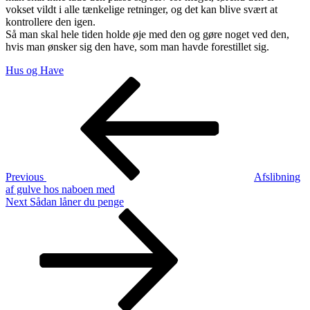
vokset vildt i alle tænkelige retninger, og det kan blive svært at
kontrollere den igen.
Så man skal hele tiden holde øje med den og gøre noget ved den,
hvis man ønsker sig den have, som man havde forestillet sig.
Hus og Have
Indlægsnavigation
Previous
Post
Previous
Afslibning
af gulve hos naboen med
Next
Next
Sådan låner du penge
Post