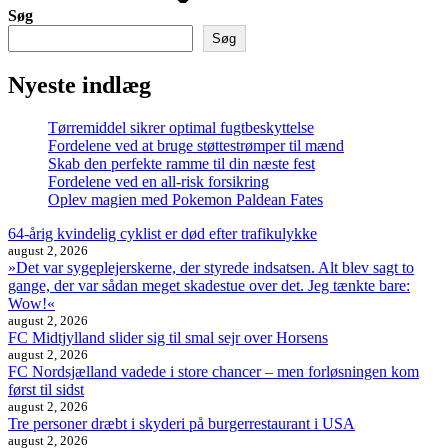
Søg
Søg
Nyeste indlæg
Tørremiddel sikrer optimal fugtbeskyttelse
Fordelene ved at bruge støttestrømper til mænd
Skab den perfekte ramme til din næste fest
Fordelene ved en all-risk forsikring
Oplev magien med Pokemon Paldean Fates
64-årig kvindelig cyklist er død efter trafikulykke
august 2, 2026
»Det var sygeplejerskerne, der styrede indsatsen. Alt blev sagt to
gange, der var sådan meget skadestue over det. Jeg tænkte bare:
Wow!«
august 2, 2026
FC Midtjylland slider sig til smal sejr over Horsens
august 2, 2026
FC Nordsjælland vadede i store chancer – men forløsningen kom
først til sidst
august 2, 2026
Tre personer dræbt i skyderi på burgerrestaurant i USA
august 2, 2026