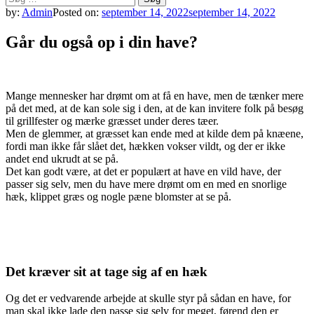
efter:
by:
Admin
Posted on:
september 14, 2022
september 14, 2022
Går du også op i din have?
Mange mennesker har drømt om at få en have, men de tænker mere
på det med, at de kan sole sig i den, at de kan invitere folk på besøg
til grillfester og mærke græsset under deres tæer.
Men de glemmer, at græsset kan ende med at kilde dem på knæene,
fordi man ikke får slået det, hækken vokser vildt, og der er ikke
andet end ukrudt at se på.
Det kan godt være, at det er populært at have en vild have, der
passer sig selv, men du have mere drømt om en med en snorlige
hæk, klippet græs og nogle pæne blomster at se på.
Det kræver sit at tage sig af en hæk
Og det er vedvarende arbejde at skulle styr på sådan en have, for
man skal ikke lade den passe sig selv for meget, førend den er