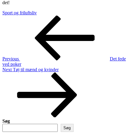
det!
Sport og friluftsliv
Indlægsnavigation
Previous
Post
Previous
Det fede
ved poker
Next
Next
Tøj til mænd og kvinder
Post
Søg
Søg