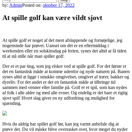
efter:
by:
Admin
Posted on:
oktober 17, 2022
At spille golf kan være vildt sjovt
At spille golf er noget af det mest afslappende og fornøjelige, jeg
nogensinde har prøvet. Uanset om det er en eftermiddag i
weekenden eller en solskinsdag på ferien, synes det altid at få tiden
til at stå stille når man spiller golf.
Der er et par ting, som jeg elsker ved at spille golf. For det første er
det en fantastisk måde at komme udenfor og nyde naturen på. Banen
synes altid at ligge i smukke omgivelser, omgivet af træer, bakker og
dyreliv. For det andet er det en fantastisk måde at tilbringe tid
sammen med venner eller familie på. Golf er et spil, som kan nydes
af folk i alle aldre og med alle evner. Og endelig er det bare et rigtig
sjovt spil! Hvert slag giver en ny udfordring og mulighed for
spænding.
Hvis du aldrig har spillet golf før, kan jeg varmt anbefale dig at
prøve det. Du vil måske blive overrasket over, hvor meget du nyder