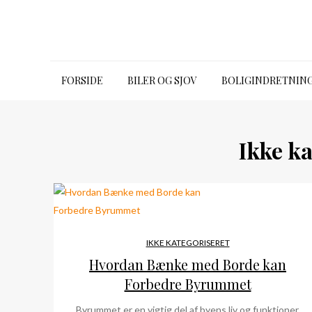
Skip
to
content
39650315.dk
FORSIDE
BILER OG SJOV
BOLIGINDRETNIN
Ikke ka
IKKE KATEGORISERET
Hvordan Bænke med Borde kan
Forbedre Byrummet
Byrummet er en vigtig del af byens liv og funktioner.