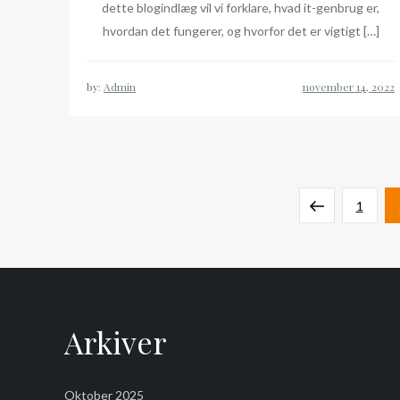
dette blogindlæg vil vi forklare, hvad it-genbrug er,
hvordan det fungerer, og hvorfor det er vigtigt […]
by:
Admin
Indlægsinddeling
Previous
Page
1
page
Arkiver
Oktober 2025