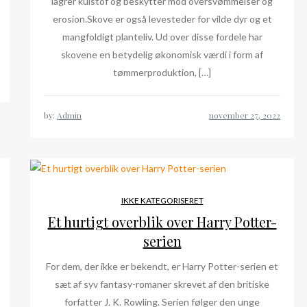
lagrer kulstof og beskytter mod oversvømmelser og
erosion.Skove er også levesteder for vilde dyr og et
mangfoldigt planteliv. Ud over disse fordele har
skovene en betydelig økonomisk værdi i form af
tømmerproduktion, […]
by:
Admin
IKKE KATEGORISERET
Et hurtigt overblik over Harry Potter-
serien
For dem, der ikke er bekendt, er Harry Potter-serien et
sæt af syv fantasy-romaner skrevet af den britiske
forfatter J. K. Rowling. Serien følger den unge