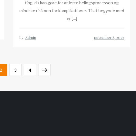
ting, du kan gøre for at lette helingsprocessen og
mindske risikoen for komplikationer. Til at begynde med
er […]
by:
Admin
Page
Page
Page
Next
2
3
4
page