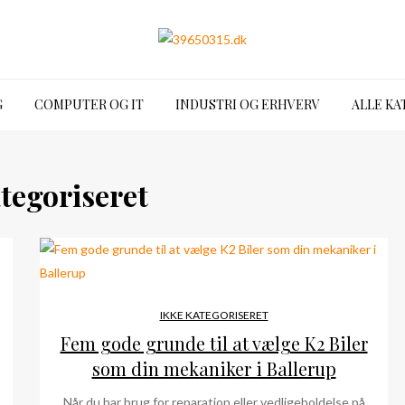
G
COMPUTER OG IT
INDUSTRI OG ERHVERV
ALLE KA
tegoriseret
IKKE KATEGORISERET
Fem gode grunde til at vælge K2 Biler
som din mekaniker i Ballerup
Når du har brug for reparation eller vedligeholdelse på