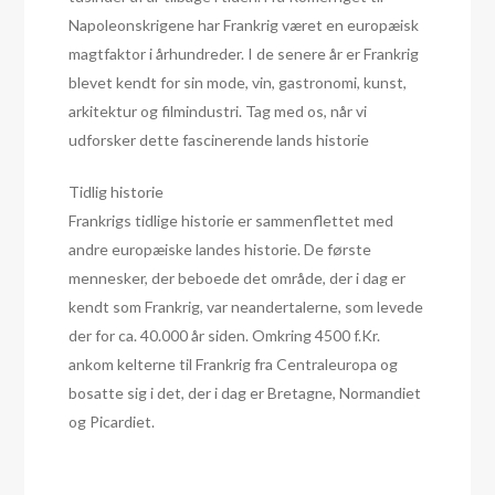
Napoleonskrigene har Frankrig været en europæisk
magtfaktor i århundreder. I de senere år er Frankrig
blevet kendt for sin mode, vin, gastronomi, kunst,
arkitektur og filmindustri. Tag med os, når vi
udforsker dette fascinerende lands historie
Tidlig historie
Frankrigs tidlige historie er sammenflettet med
andre europæiske landes historie. De første
mennesker, der beboede det område, der i dag er
kendt som Frankrig, var neandertalerne, som levede
der for ca. 40.000 år siden. Omkring 4500 f.Kr.
ankom kelterne til Frankrig fra Centraleuropa og
bosatte sig i det, der i dag er Bretagne, Normandiet
og Picardiet.