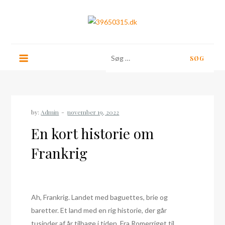
Skip
to
content
39650315.dk
Søg
efter:
by:
Admin
En kort historie om
Frankrig
Ah, Frankrig. Landet med baguettes, brie og
baretter. Et land med en rig historie, der går
tusinder af år tilbage i tiden. Fra Romerriget til