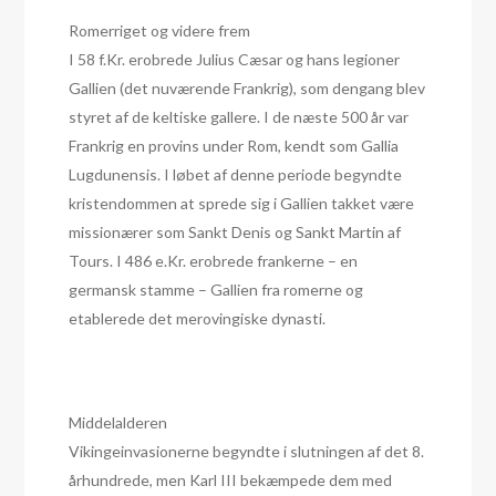
Romerriget og videre frem
I 58 f.Kr. erobrede Julius Cæsar og hans legioner
Gallien (det nuværende Frankrig), som dengang blev
styret af de keltiske gallere. I de næste 500 år var
Frankrig en provins under Rom, kendt som Gallia
Lugdunensis. I løbet af denne periode begyndte
kristendommen at sprede sig i Gallien takket være
missionærer som Sankt Denis og Sankt Martin af
Tours. I 486 e.Kr. erobrede frankerne – en
germansk stamme – Gallien fra romerne og
etablerede det merovingiske dynasti.
Middelalderen
Vikingeinvasionerne begyndte i slutningen af det 8.
århundrede, men Karl III bekæmpede dem med