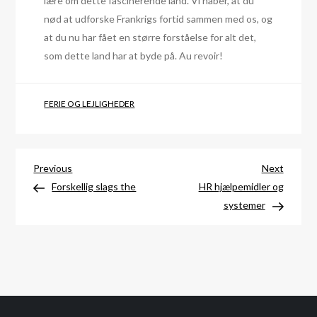
lære om dette fascinerende land. Vi håber, at du
nød at udforske Frankrigs fortid sammen med os, og
at du nu har fået en større forståelse for alt det,
som dette land har at byde på. Au revoir!
FERIE OG LEJLIGHEDER
Indlægsnavigation
Previous
Next
Previous
Next
Post
Post
Forskellig slags the
HR hjælpemidler og
systemer