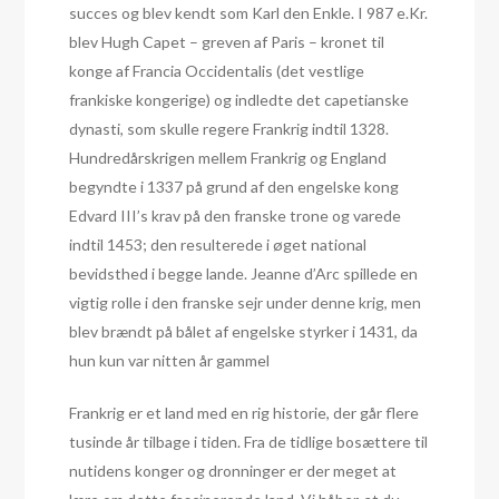
succes og blev kendt som Karl den Enkle. I 987 e.Kr.
blev Hugh Capet – greven af Paris – kronet til
konge af Francia Occidentalis (det vestlige
frankiske kongerige) og indledte det capetianske
dynasti, som skulle regere Frankrig indtil 1328.
Hundredårskrigen mellem Frankrig og England
begyndte i 1337 på grund af den engelske kong
Edvard III’s krav på den franske trone og varede
indtil 1453; den resulterede i øget national
bevidsthed i begge lande. Jeanne d’Arc spillede en
vigtig rolle i den franske sejr under denne krig, men
blev brændt på bålet af engelske styrker i 1431, da
hun kun var nitten år gammel
Frankrig er et land med en rig historie, der går flere
tusinde år tilbage i tiden. Fra de tidlige bosættere til
nutidens konger og dronninger er der meget at