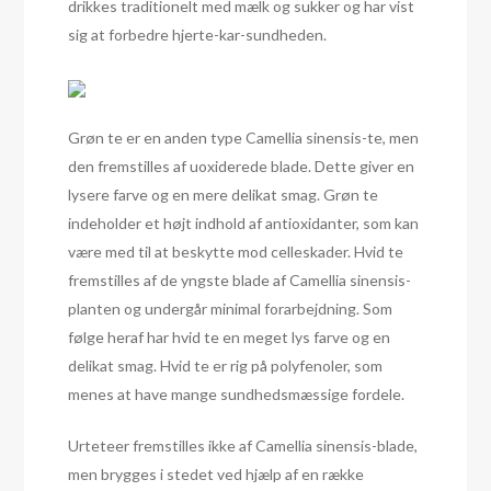
drikkes traditionelt med mælk og sukker og har vist
sig at forbedre hjerte-kar-sundheden.
Grøn te er en anden type Camellia sinensis-te, men
den fremstilles af uoxiderede blade. Dette giver en
lysere farve og en mere delikat smag. Grøn te
indeholder et højt indhold af antioxidanter, som kan
være med til at beskytte mod celleskader. Hvid te
fremstilles af de yngste blade af Camellia sinensis-
planten og undergår minimal forarbejdning. Som
følge heraf har hvid te en meget lys farve og en
delikat smag. Hvid te er rig på polyfenoler, som
menes at have mange sundhedsmæssige fordele.
Urteteer fremstilles ikke af Camellia sinensis-blade,
men brygges i stedet ved hjælp af en række