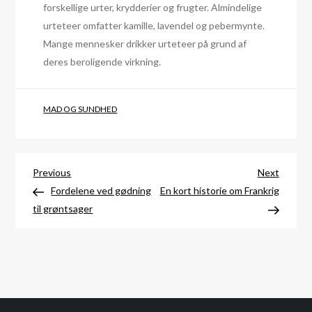
forskellige urter, krydderier og frugter. Almindelige
urteteer omfatter kamille, lavendel og pebermynte.
Mange mennesker drikker urteteer på grund af
deres beroligende virkning.
MAD OG SUNDHED
Indlægsnavigation
Previous
Next
Previous
Next
Post
Post
Fordelene ved gødning
En kort historie om Frankrig
til grøntsager