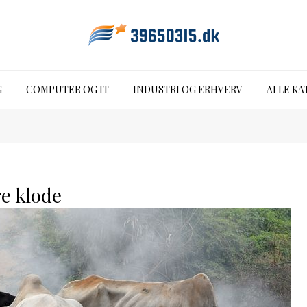
G
COMPUTER OG IT
INDUSTRI OG ERHVERV
ALLE KA
re klode