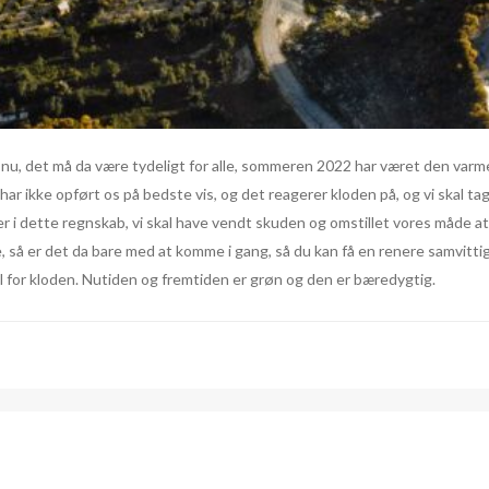
nu, det må da være tydeligt for alle, sommeren 2022 har været den varmes
r ikke opført os på bedste vis, og det reagerer kloden på, og vi skal tage
ller i dette regnskab, vi skal have vendt skuden og omstillet vores måde at
så er det da bare med at komme i gang, så du kan få en renere samvitti
el for kloden. Nutiden og fremtiden er grøn og den er bæredygtig.