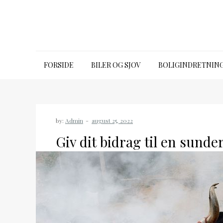
Skip
to
content
39650315.dk
FORSIDE
BILER OG SJOV
BOLIGINDRETNIN
by:
Admin
Giv dit bidrag til en sunde