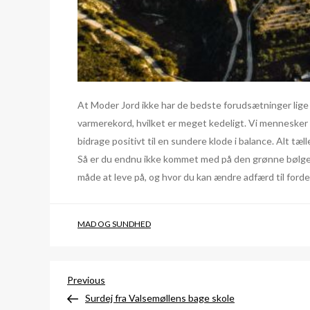
At Moder Jord ikke har de bedste forudsætninger lige 
varmerekord, hvilket er meget kedeligt. Vi mennesker ha
bidrage positivt til en sundere klode i balance. Alt tæ
Så er du endnu ikke kommet med på den grønne bølge, 
måde at leve på, og hvor du kan ændre adfærd til ford
MAD OG SUNDHED
Indlægsnavigation
Previous
Previous
Post
Surdej fra Valsemøllens bage skole